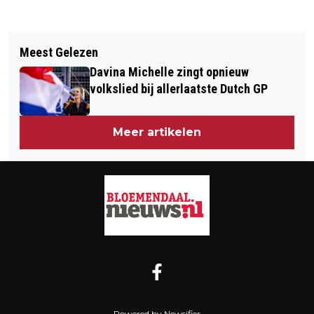
Vorig artikel
Volgend artikel
SATURDAY NIGHT FEVER 45 JAAR!
Meest Gelezen
SAMEN KERST VIEREN IN
Davina Michelle zingt opnieuw
BLOEMENDAAL
volkslied bij allerlaatste Dutch GP
Meer artikelen
Powered by Newsifier