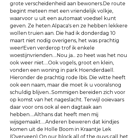
grote verscheidenheid aan bewoners.De route
begint meteen met een vriendelijk volkje,
waarvoor u uit een automaat voedsel kunt
geven. Ze heten Alpaca's en ze hebben lekkere
wollen truien aan. Die had ik donderdag 10
maart niet nodig overigens, het was prachtig
weer!Even verderop trof ik enkele
woestijnvrienden….Nou ja... zo heet was het nou
ook weer niet….Ook vogels, groot en klein,
vonden een woning in park Hoenderdaell.
Hieronder de prachtig rode Ibis. Die witte heeft
ook een naam, maar die moet ik u vooralsnog
schuldig blijven...Sommigen bereiden zich voor
op komst van het nageslacht. Terwijl ooievaars
daar voor ons ook al een dagtaak aan
hebben….Althans dat heeft men mij
wijsgemaakt….Anderen beweren dat kindjes
komen uit de Holle Boom in Kraantje Lek
(Overveen) On our block all of the guys call het