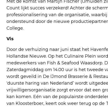
Met de komst van Martijn Fischer (IJmuiden zin
Count lijkt succes verzekerd! Achter de scher
professionalisering van de organisatie, waarbij
ondersteund door de nieuwe productiepartner
College.
Vis
Door de verhuizing naar juni staat het Havenf
Hollandse Nieuwe. Op het Culinaire Plein wor
medewerkers van Fish & Seafood Waasdorp. Dit 
Zaterdagmiddag om 14.00 uur is het tweede va
wordt geveild in De IJmond Brasserie & Resta
‘duurste haring van Nederland’ wordt uitgede
vrijwilligersorganisatie zorgt ervoor dat een g
kan komen. Eén van de populairste onderdelen 
van Kloosterboer, keert ook weer terug op de