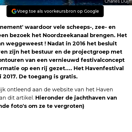
Charles Duijff
Voeg toe als voorkeursbron op Google
venement' waardoor vele scheeps-, zee- en
een bezoek het Noordzeekanaal brengen.
Het
van weggeweest !
Nadat in 2016 het besluit
en zijn het bestuur en de projectgroep met
contouren van een vernieuwd festivalconcept
ormatie op een rij gezet.... Het Havenfestival
i 2017. De toegang is gratis.
ijk ontleend aan de website van het Haven
n dit artikel.
Hieronder de jachthaven van
nde foto's om ze te vergroten)