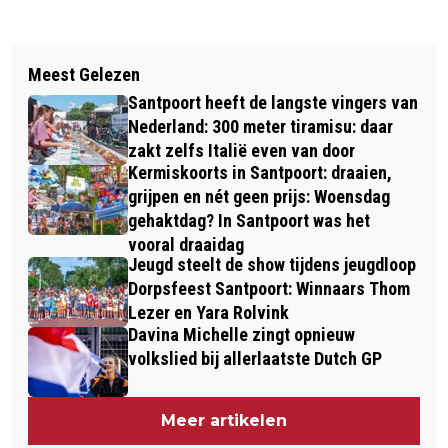
Vorig artikel
Volgend artikel
WAAR IS DE MOL? KOMEND WEEKEND
Meest Gelezen
DIT JAAR WEER EEN ÉCHTE
NATIONALE MOLLENTELLING
Santpoort heeft de langste vingers van
BEVRIJDINGSPOP HAARLEM IN DE
Nederland: 300 meter tiramisu: daar
HAARLEMMERHOUT
zakt zelfs Italië even van door
Kermiskoorts in Santpoort: draaien,
grijpen en nét geen prijs: Woensdag
gehaktdag? In Santpoort was het
vooral draaidag
Jeugd steelt de show tijdens jeugdloop
Dorpsfeest Santpoort: Winnaars Thom
Lezer en Yara Rolvink
Davina Michelle zingt opnieuw
volkslied bij allerlaatste Dutch GP
Meer artikelen