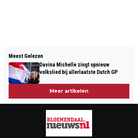
Vorig artikel
Volgend artikel
REGIO – TANKEN ZONDER BETALING
Meest Gelezen
PIETS WEERBERICHT: WEEKEND
KOMT DE BESTUURDER DUUR TE
Davina Michelle zingt opnieuw
ZOMERTEMPERATUREN
STAAN
volkslied bij allerlaatste Dutch GP
Meer artikelen