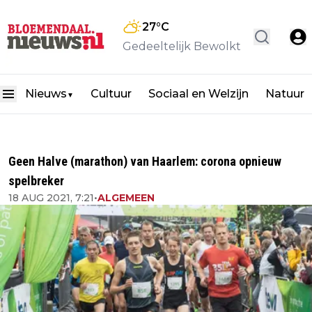
27
°C
Gedeeltelijk Bewolkt
Nieuws
Cultuur
Sociaal en Welzijn
Natuur
▼
Geen Halve (marathon) van Haarlem: corona opnieuw
spelbreker
18 AUG 2021, 7:21
•
ALGEMEEN