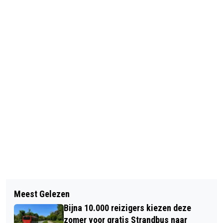
Vorig artikel
Volgend artikel
GEWONDE BIJ EENZIJDIG ONGELUK OP
Meest Gelezen
GEEN HALVE (MARATHON) VAN
ZEEWEG OVERVEEN
Bijna 10.000 reizigers kiezen deze
HAARLEM: CORONA OPNIEUW
zomer voor gratis Strandbus naar