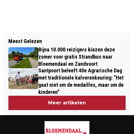
Vorig artikel
Volgend artikel
GEMEENTE BLOEMENDAAL STEUNT
Meest Gelezen
SCHOOLJAAR IN NOORD-HOLLAND
CORONAPROOF BUURT- EN
Bijna 10.000 reizigers kiezen deze
VAN START
STRAATFEESTJES
zomer voor gratis Strandbus naar
Bloemendaal en Zandvoort
Santpoort beleeft 40e Agrarische Dag
met traditionele kalverenkeuring: “Het
gaat niet om de medailles, maar om de
kinderen”
Meer artikelen