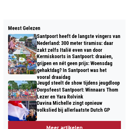
Vorig artikel
Volgend artikel
VERHAAL VAN DE DAG: 45 JAAR
Meest Gelezen
ALGEHEEL VUURWERKVERBOD IN
SMURFENGEKTE
Santpoort heeft de langste vingers van
HAARLEM, HEEMSTEDE,
Nederland: 300 meter tiramisu: daar
BLOEMENDAAL EN NOG 9 ANDERE
zakt zelfs Italië even van door
Kermiskoorts in Santpoort: draaien,
GEMEENTEN
grijpen en nét geen prijs: Woensdag
gehaktdag? In Santpoort was het
vooral draaidag
Jeugd steelt de show tijdens jeugdloop
Dorpsfeest Santpoort: Winnaars Thom
Lezer en Yara Rolvink
Davina Michelle zingt opnieuw
volkslied bij allerlaatste Dutch GP
Meer artikelen