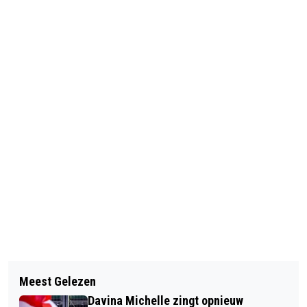
Vorig artikel
Volgend artikel
GRAFKUNSTENAAR AAN HET WERK
Meest Gelezen
BOSW8ER IN DE KLAS – AFLEVERING
Davina Michelle zingt opnieuw