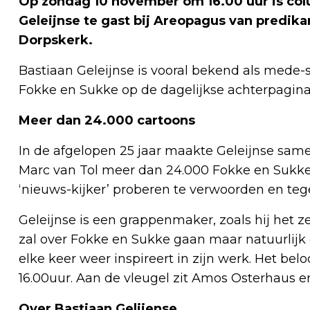
Op zondag 10 november om 16.00 uur is colu
Geleijnse te gast bij Areopagus van predi
Dorpskerk.
Bastiaan Geleijnse is vooral bekend als mede
Fokke en Sukke op de dagelijkse achterpagin
Meer dan 24.000 cartoons
In de afgelopen 25 jaar maakte Geleijnse sam
Marc van Tol meer dan 24.000 Fokke en Sukke 
‘nieuws-kijker’ proberen te verwoorden en tegel
Geleijnse is een grappenmaker, zoals hij het
zal over Fokke en Sukke gaan maar natuurlijk
elke keer weer inspireert in zijn werk. Het bel
16.00uur. Aan de vleugel zit Amos Osterhaus e
Over Bastiaan Gelijense