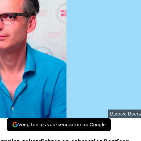
Barbara Boers
Voeg toe als voorkeursbron op Google