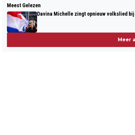
Meest Gelezen
NOVA COLLEGE MARITIEM OPENT
Davina Michelle zingt opnieuw volkslied bij
STUDENTENHUISVESTING
Meer a