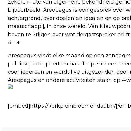
zekere mate van algemene bekendheid geniet. E
bijvoorbeeld. Areopagus is een gesprek over w
achtergrond, over doelen en idealen en de prak
maatschappij, in onze wereld. Van Nieuwpoort 
boven te krijgen over wat de gastspreker drijft 
doet.
Areopagus vindt elke maand op een zondagmid
publiek participeert en na afloop is er een me
voor iedereen en wordt live uitgezonden door 
Areopagus en andere activiteiten staan op w
[embed]https://kerkpleinbloemendaal.nl/[/em
Vorig artikel