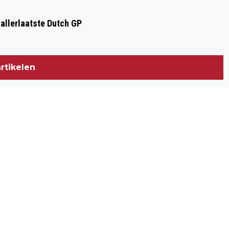
VOGELENZANG: GRANDIOZE
 allerlaatste Dutch GP
MUZIEKAVOND IN HET DORPSHUIS
ZATERDAG 9 NOVEMBER 2019
rtikelen