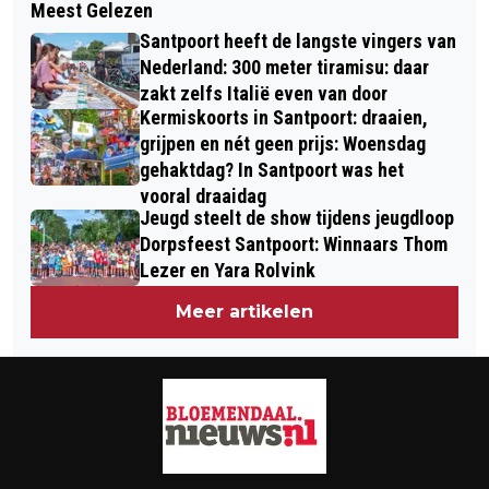
Meest Gelezen
DE FOTOGROEP VH FOTOGROEP
GELEIJNSE TE GAST IN
Santpoort heeft de langste vingers van
ZWAANSHOEK EXPOSEERT IN
BLOEMENDAALSE DORPSKERK
Nederland: 300 meter tiramisu: daar
BENNEBROEK
zakt zelfs Italië even van door
Kermiskoorts in Santpoort: draaien,
grijpen en nét geen prijs: Woensdag
gehaktdag? In Santpoort was het
vooral draaidag
Jeugd steelt de show tijdens jeugdloop
Dorpsfeest Santpoort: Winnaars Thom
Lezer en Yara Rolvink
Meer artikelen