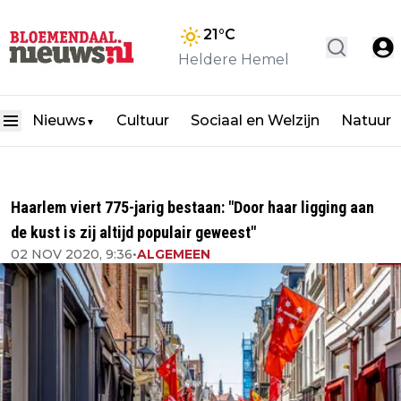
21
°C
Heldere Hemel
Nieuws
Cultuur
Sociaal en Welzijn
Natuur
▼
Haarlem viert 775-jarig bestaan: "Door haar ligging aan
de kust is zij altijd populair geweest"
02 NOV 2020, 9:36
•
ALGEMEEN