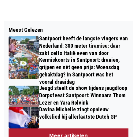
Vorig artikel
Volgend artikel
GGD EXPERTS BIJ NOVA COLLEGE
Meest Gelezen
LEUKE INITIATIEVEN VOOR
OPEN EN EERLIJK OVER CORONA
Santpoort heeft de langste vingers van
BLOEMENDALERS
Nederland: 300 meter tiramisu: daar
zakt zelfs Italië even van door
Kermiskoorts in Santpoort: draaien,
grijpen en nét geen prijs: Woensdag
gehaktdag? In Santpoort was het
vooral draaidag
Jeugd steelt de show tijdens jeugdloop
Dorpsfeest Santpoort: Winnaars Thom
Lezer en Yara Rolvink
Davina Michelle zingt opnieuw
volkslied bij allerlaatste Dutch GP
Meer artikelen