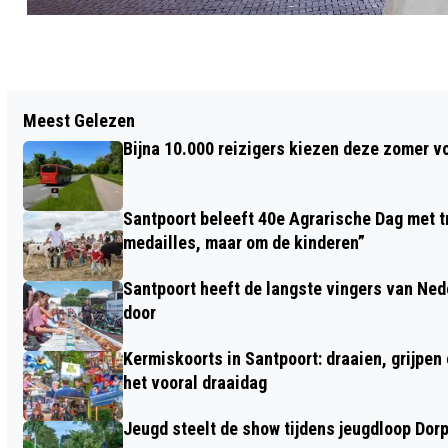
Vorig artikel
Meest Gelezen
HAARLEM VIERT 775-JARIG BESTAAN:
Bijna 10.000 reizigers kiezen deze zomer v
"DOOR HAAR LIGGING AAN DE KUST IS
ZIJ ALTIJD POPULAIR GEWEEST"
Santpoort beleeft 40e Agrarische Dag met tr
medailles, maar om de kinderen”
Santpoort heeft de langste vingers van Nede
door
Kermiskoorts in Santpoort: draaien, grijpen
het vooral draaidag
Jeugd steelt de show tijdens jeugdloop Dor