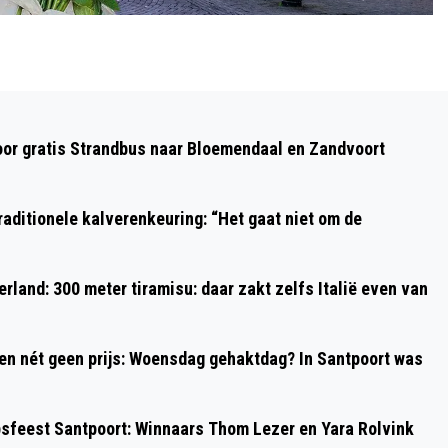
Volgend artikel
HAARLEMSE BLUESZANGER OSCAR
oor gratis Strandbus naar Bloemendaal en Zandvoort
BENTON 'BENSONHURST BLUES'
ONVERWACHTS OVERLEDEN
aditionele kalverenkeuring: “Het gaat niet om de
rland: 300 meter tiramisu: daar zakt zelfs Italië even van
 en nét geen prijs: Woensdag gehaktdag? In Santpoort was
psfeest Santpoort: Winnaars Thom Lezer en Yara Rolvink