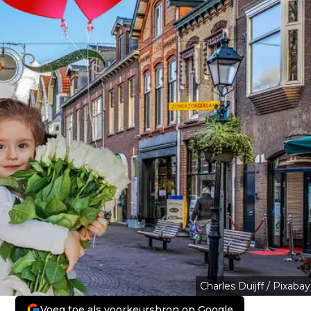
Charles Duijff / Pixabay
Voeg toe als voorkeursbron op Google