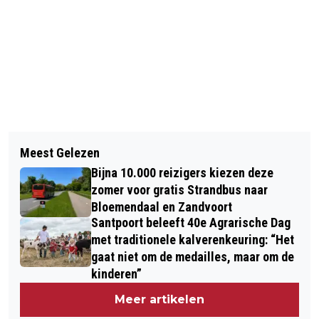
Vorig artikel
Volgend artikel
ZEER GROTE BRAND IN
Meest Gelezen
OPHEFFEN LOCKDOWN GOEDE STAP,
PAINTBALLCENTRUM HILLEGOM
Bijna 10.000 reizigers kiezen deze
NU DOORPAKKEN VOOR
zomer voor gratis Strandbus naar
NACHTHORECA
Bloemendaal en Zandvoort
Santpoort beleeft 40e Agrarische Dag
met traditionele kalverenkeuring: “Het
gaat niet om de medailles, maar om de
kinderen”
Meer artikelen