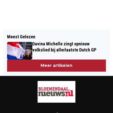
Vorig artikel
Volgend artikel
MYTEC-BEDRIJVEN EN NOVA
Meest Gelezen
VERRASSING VOOR VRIJWILLIGERS
COLLEGE: SAMEN OPLEIDEN TOT
Davina Michelle zingt opnieuw
WELZIJN BLOEMENDAAL
BREDE TECHNICI
volkslied bij allerlaatste Dutch GP
Meer artikelen