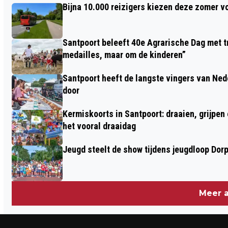
Bijna 10.000 reizigers kiezen deze zomer v
DOWN
Santpoort beleeft 40e Agrarische Dag met tr
medailles, maar om de kinderen”
Santpoort heeft de langste vingers van Nede
door
Kermiskoorts in Santpoort: draaien, grijpen
het vooral draaidag
Jeugd steelt de show tijdens jeugdloop Dor
Meer a