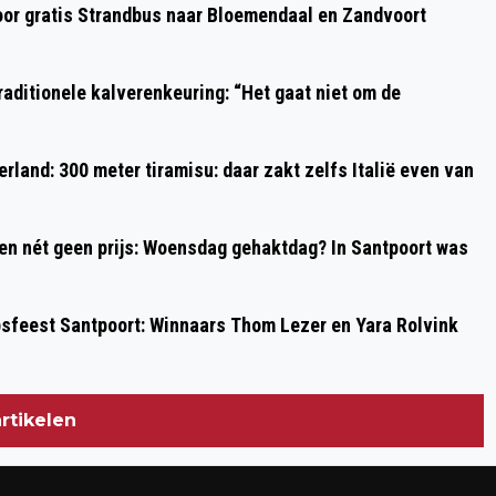
oor gratis Strandbus naar Bloemendaal en Zandvoort
KINDEREN TIJDENS DE
BUITENSPEELDAG
aditionele kalverenkeuring: “Het gaat niet om de
rland: 300 meter tiramisu: daar zakt zelfs Italië even van
 en nét geen prijs: Woensdag gehaktdag? In Santpoort was
psfeest Santpoort: Winnaars Thom Lezer en Yara Rolvink
rtikelen