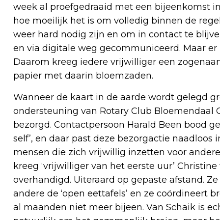
week al proefgedraaid met een bijeenkomst in
hoe moeilijk het is om volledig binnen de regels
weer hard nodig zijn en om in contact te blij
en via digitale weg gecommuniceerd. Maar er i
Daarom kreeg iedere vrijwilliger een zogenaa
papier met daarin bloemzaden.
Wanneer de kaart in de aarde wordt gelegd gro
ondersteuning van Rotary Club Bloemendaal Cap
bezorgd. Contactpersoon Harald Been bood geli
self’, en daar past deze bezorgactie naadloos 
mensen die zich vrijwillig inzetten voor ande
kreeg ‘vrijwilliger van het eerste uur’ Christine
overhandigd. Uiteraard op gepaste afstand. Ze i
andere de ‘open eettafels’ en ze coördineert br
al maanden niet meer bijeen. Van Schaik is ech