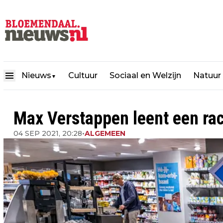
Nieuws
Cultuur
Sociaal en Welzijn
Natuur
▼
Max Verstappen leent een rac
04 SEP 2021, 20:28
•
ALGEMEEN