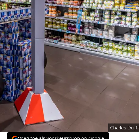
Charles Duijff
Voeg toe als voorkeursbron op Google