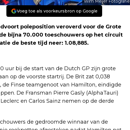
Wim Meijer Fotografie
Voeg toe als voorkeursbron op Google
ndvoort poleposition veroverd voor de Grote
 de bijna 70.000 toeschouwers op het circuit
tie de beste tijd neer: 1.08,885.
uur bij de start van de Dutch GP zijn grote
an op de voorste startrij. De Brit zat 0,038
as, de Finse teamgenoot van Hamilton, eindigde
tappen. De Fransman Pierre Gasly (AlphaTauri)
es Leclerc en Carlos Sainz nemen op de derde
eschouwers de gedroomde winnaar van de
ranje rookpotten afgestoken nadat Hamilton net