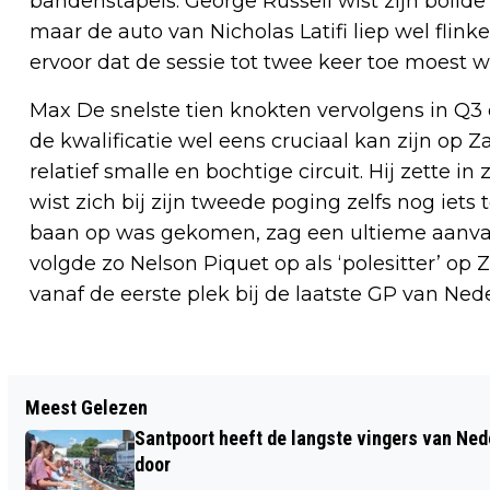
bandenstapels. George Russell wist zijn bolide
maar de auto van Nicholas Latifi liep wel flin
ervoor dat de sessie tot twee keer toe moest w
Max De snelste tien knokten vervolgens in Q3
de kwalificatie wel eens cruciaal kan zijn op Za
relatief smalle en bochtige circuit. Hij zette in
wist zich bij zijn tweede poging zelfs nog iets
baan op was gekomen, zag een ultieme aanval
volgde zo Nelson Piquet op als ‘polesitter’ op 
vanaf de eerste plek bij de laatste GP van Ne
Vorig artikel
Meest Gelezen
KORTE IMPRESSIE-SFEER CIRCUIT
Santpoort heeft de langste vingers van Nede
ZANDVOORT 4 SEPTEMBER 15:00 UUR
door
VANAF DE TRIBUNE