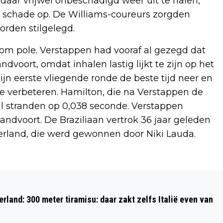
 daar vrijwel onbeschadigd weer uit te halen,
ke schade op. De Williams-coureurs zorgden
orden stilgelegd.
 om pole. Verstappen had vooraf al gezegd dat
ndvoort, omdat inhalen lastig lijkt te zijn op het
 zijn eerste vliegende ronde de beste tijd neer en
 te verbeteren. Hamilton, die na Verstappen de
 stranden op 0,038 seconde. Verstappen
Zandvoort. De Braziliaan vertrok 36 jaar geleden
derland, die werd gewonnen door Niki Lauda.
Volgend artikel
MAX VERSTAPPEN LEENT EEN
rland: 300 meter tiramisu: daar zakt zelfs Italië even van
RACEBOLIDE UIT AAN ALBERT HEIJN