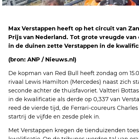
Max Verstappen heeft op het circuit van Za
Prijs van Nederland. Tot grote vreugde van
in de duinen zette Verstappen in de kwalifica
(bron: ANP / Nieuws.nl)
De kopman van Red Bull heeft zondag om 15.00 
rivaal Lewis Hamilton (Mercedes) naast zich sta
seconde achter de thuisfavoriet. Valtteri Bott
in de kwalificatie als derde op 0,337 van Vers
reed de vierde tijd, de Ferrari-coureurs Charl
startrij de vijfde en zesde plek in.
Met Verstappen kregen de tienduizenden to
kwalificatie. Op de tribunes werden tal van o