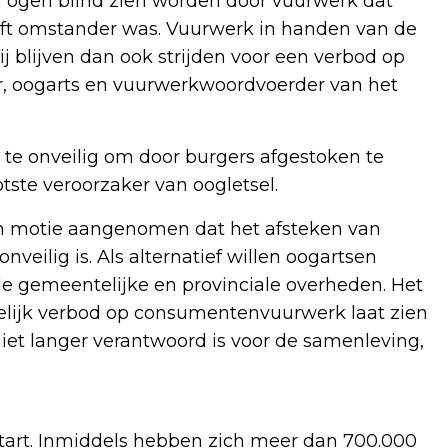
n ogen blind zien worden door vuurwerk dat
lft omstander was. Vuurwerk in handen van de
ij blijven dan ook strijden voor een verbod op
, oogarts en vuurwerkwoordvoerder van het
 te onveilig om door burgers afgestoken te
tste veroorzaker van oogletsel.
n motie aangenomen dat het afsteken van
veilig is. Als alternatief willen oogartsen
e gemeentelijke en provinciale overheden. Het
delijk verbod op consumentenvuurwerk laat zien
t langer verantwoord is voor de samenleving,
start. Inmiddels hebben zich meer dan 700.000