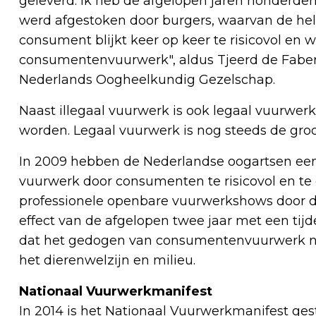
geleverd. Ik heb de afgelopen jaren honderde
werd afgestoken door burgers, waarvan de he
consument blijkt keer op keer te risicovol en w
consumentenvuurwerk", aldus Tjeerd de Faber
Nederlands Oogheelkundig Gezelschap.
Naast illegaal vuurwerk is ook legaal vuurwerk
worden. Legaal vuurwerk is nog steeds de groo
In 2009 hebben de Nederlandse oogartsen ee
vuurwerk door consumenten te risicovol en te on
professionele openbare vuurwerkshows door d
effect van de afgelopen twee jaar met een tij
dat het gedogen van consumentenvuurwerk nie
het dierenwelzijn en milieu.
Nationaal Vuurwerkmanifest
In 2014 is het Nationaal Vuurwerkmanifest ge