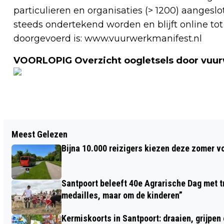
particulieren en organisaties (> 1200) aanges
steeds ondertekend worden en blijft online t
doorgevoerd is: www.vuurwerkmanifest.nl
VOORLOPIG Overzicht oogletsels door vuu
Vorig artikel
Meest Gelezen
VANDAAG, 7 JANUARI, IS HET DE
Bijna 10.000 reizigers kiezen deze zomer v
INTERNATIONALE DAG VAN DE RARE
LOOPJES
Santpoort beleeft 40e Agrarische Dag met tr
medailles, maar om de kinderen”
Kermiskoorts in Santpoort: draaien, grijpen