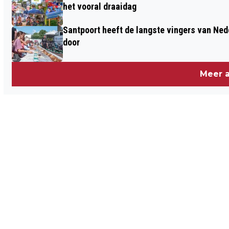
het vooral draaidag
Santpoort heeft de langste vingers van Nede
door
Meer a