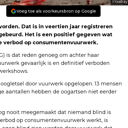
Pixabay
Voeg toe als voorkeursbron op Google
orden. Dat is in veertien jaar registreren
gebeurd. Het is een positief gegeven wat
ijke verbod op consumentenvuurwerk.
G) is dat reden genoeg om achter haar
rwerk gevaarlijk is en definitief verboden
rwerkshows.
 oogletsel door vuurwerk opgelopen. 13 mensen
age aantallen hebben de oogartsen niet eerder
 nog nooit meegemaakt dat niemand blind is
verbod op consumentenvuurwerk werkt, is