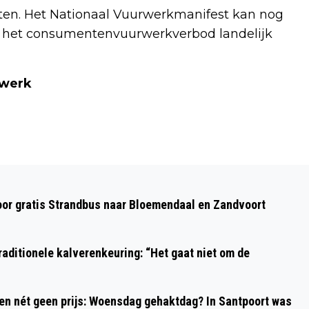
loten. Het Nationaal Vuurwerkmanifest kan nog
ot het consumentenvuurwerkverbod landelijk
rwerk
Volgend artikel
PIETS WEEKEND WEERBERICHT:
oor gratis Strandbus naar Bloemendaal en Zandvoort
WINDSTOTEN, BUIEN EN KANS OP
GLADHEID
aditionele kalverenkeuring: “Het gaat niet om de
 en nét geen prijs: Woensdag gehaktdag? In Santpoort was