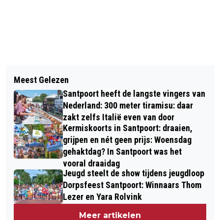
Vorig artikel
Volgend artikel
NUL BLINDE OGEN DOOR VUURWERK IN
Meest Gelezen
POLITIE TREFT LICHAAM AAN IN
2022; OOGARTSEN ACHTER BLIJVEND
Santpoort heeft de langste vingers van
WATER IN ONDERZOEK NAAR
VUURWERKVERBOD
Nederland: 300 meter tiramisu: daar
VERMISTE SAM (17)
zakt zelfs Italië even van door
Kermiskoorts in Santpoort: draaien,
grijpen en nét geen prijs: Woensdag
gehaktdag? In Santpoort was het
vooral draaidag
Jeugd steelt de show tijdens jeugdloop
Dorpsfeest Santpoort: Winnaars Thom
Lezer en Yara Rolvink
Meer artikelen