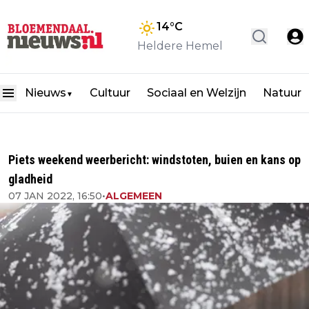
14
°C
Heldere Hemel
Nieuws
Cultuur
Sociaal en Welzijn
Natuur
▼
Piets weekend weerbericht: windstoten, buien en kans op
gladheid
07 JAN 2022, 16:50
•
ALGEMEEN