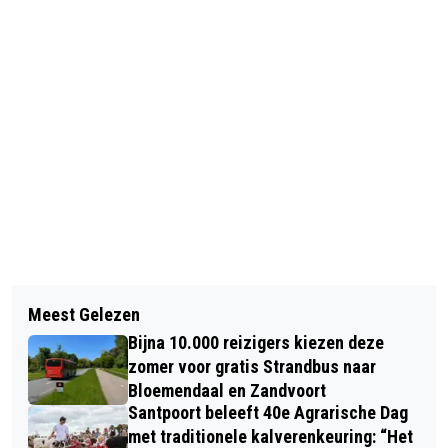
Vorig artikel
Volgend artikel
GROEN LICHT VOOR OPVANG
Meest Gelezen
WIT LANDSCHAP IN FEBRUARI? PIET
STATUSHOUDERS OP OLDENHOVE
Bijna 10.000 reizigers kiezen deze
PAULUSMA GELOOFT ER NOG IN!
OVERVEEN
zomer voor gratis Strandbus naar
Bloemendaal en Zandvoort
Santpoort beleeft 40e Agrarische Dag
met traditionele kalverenkeuring: “Het