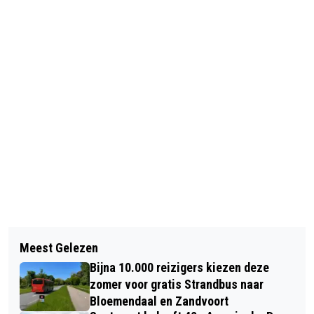
Vorig artikel
Volgend artikel
PRACHTIG WANDELWEER TIJDENS
Meest Gelezen
NOORD-HOLLAND PLAATST
JUBILEUMEDITIE VAN 30 VAN
Bijna 10.000 reizigers kiezen deze
EEKHOORNBRUG OVER
ZANDVOORT
zomer voor gratis Strandbus naar
VOGELENZANGSEWEG
Bloemendaal en Zandvoort