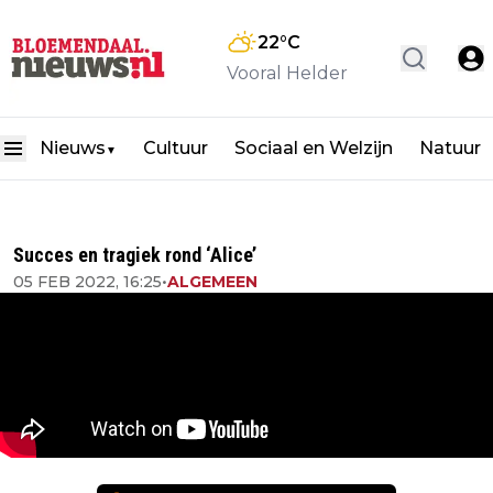
22
°C
Vooral Helder
Nieuws
Cultuur
Sociaal en Welzijn
Natuur
▼
Succes en tragiek rond ‘Alice’
05 FEB 2022, 16:25
•
ALGEMEEN