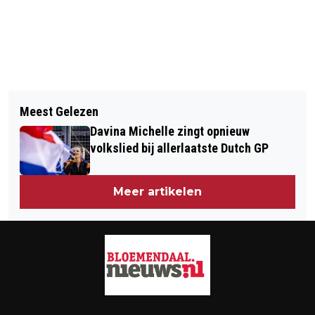
Vorig artikel
Volgend artikel
HELENDE KLANKEN EN DE THEORIE
Meest Gelezen
RESTAURATIE VAN ICONISCH 'PAARD
ERACHTER
Davina Michelle zingt opnieuw
EN RUITER' BEELD IN KEUKENHOF VAN
volkslied bij allerlaatste Dutch GP
START
Meer artikelen