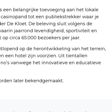
s een belangrijke toevoeging aan het lokale
 casinopand tot een publiekstrekker waar je
er De Kloet. De beleving sluit volgens de
aarin jaarrond levendigheid, sportiviteit en
t op circa 65.000 bezoekers per jaar.
ruitlopend op de herontwikkeling van het terrein,
een hotel zijn voorzien. Uit tientallen
ino’s vanwege het innovatieve en educatieve
orden later bekendgemaakt.
Volgend artikel
EXPOSITIE FOTOGROEP BENNEBROEK