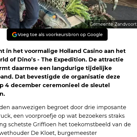
Gemeente Zandvoort
Voeg toe als voorkeursbron op Google
t in het voormalige Holland Casino aan het
d of Dino’s - The Expedition. De attractie
ormt daarmee een langdurige tijdelijke
pand. Dat bevestigde de organisatie deze
p 4 december ceremonieel de sleutel
n.
rden aanwezigen begroet door drie imposante
uck, een voorproefje op wat bezoekers straks
ing schetste Griffioen het toekomstbeeld van de
 wethouder De Kloet, burgemeester