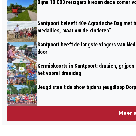
Bijna 10.000 reizigers kiezen deze zomer v
LATER, MAAR LOOPT ALS EEN TREIN!
Santpoort beleeft 40e Agrarische Dag met tr
medailles, maar om de kinderen”
Santpoort heeft de langste vingers van Nede
door
Kermiskoorts in Santpoort: draaien, grijpen
het vooral draaidag
Jeugd steelt de show tijdens jeugdloop Dor
Meer a