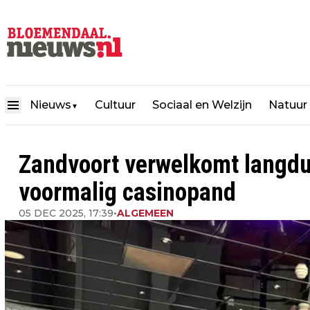
Nieuws
Cultuur
Sociaal en Welzijn
Natuur
▼
Zandvoort verwelkomt langdur
voormalig casinopand
05 DEC 2025, 17:39
•
ALGEMEEN