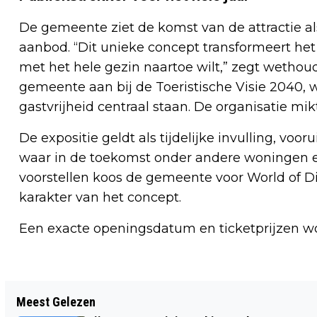
De gemeente ziet de komst van de attractie al
aanbod. “Dit unieke concept transformeert het
met het hele gezin naartoe wilt,” zegt wethoud
gemeente aan bij de Toeristische Visie 2040, w
gastvrijheid centraal staan. De organisatie mik
De expositie geldt als tijdelijke invulling, voo
waar in de toekomst onder andere woningen en 
voorstellen koos de gemeente voor World of D
karakter van het concept.
Een exacte openingsdatum en ticketprijzen w
Vorig artikel
Meest Gelezen
INTOCHT SINT IN SCHALKWIJK WAT