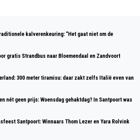
Volgend artikel
KERSTMARKT HAARLEM VRIJDAG VAN
aditionele kalverenkeuring: “Het gaat niet om de
START MET NOG TWEE DAGEN TE GAAN
oor gratis Strandbus naar Bloemendaal en Zandvoort
rland: 300 meter tiramisu: daar zakt zelfs Italië even van
 en nét geen prijs: Woensdag gehaktdag? In Santpoort was
psfeest Santpoort: Winnaars Thom Lezer en Yara Rolvink