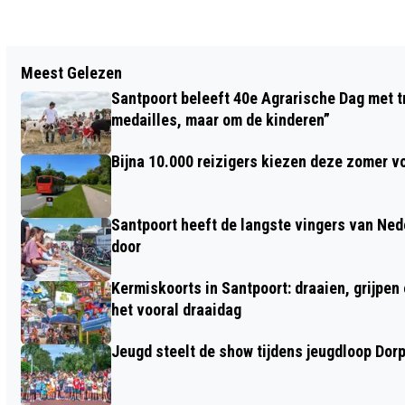
Vorig artikel
Meest Gelezen
ZANDVOORT VERWELKOMT LANGDURIGE
Santpoort beleeft 40e Agrarische Dag met tr
DINO-EXPOSITIE IN VOORMALIG
medailles, maar om de kinderen”
CASINOPAND
Bijna 10.000 reizigers kiezen deze zomer v
Santpoort heeft de langste vingers van Nede
door
Kermiskoorts in Santpoort: draaien, grijpen
het vooral draaidag
Jeugd steelt de show tijdens jeugdloop Dor