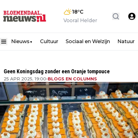
18
°C
Vooral Helder
Nieuws
Cultuur
Sociaal en Welzijn
Natuur
▼
Geen Koningsdag zonder een Oranje tompouce
25 APR 2025, 19:00
•
BLOGS EN COLUMNS