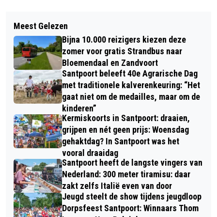
Vorig artikel
Volgend artikel
PANNA TOERNOOI MET
Meest Gelezen
ZES KONINKLIJKE
WERELDKAMPIOEN GROUNDMOVES
Bijna 10.000 reizigers kiezen deze
ONDERSCHEIDINGEN TIJDENS
NASSER EL JACKSON OP NOVA
zomer voor gratis Strandbus naar
LINTJESREGEN IN DE GEMEENTE
Bloemendaal en Zandvoort
COLLEGE HAARLEM
Santpoort beleeft 40e Agrarische Dag
BLOEMENDAAL
met traditionele kalverenkeuring: “Het
gaat niet om de medailles, maar om de
kinderen”
Kermiskoorts in Santpoort: draaien,
grijpen en nét geen prijs: Woensdag
gehaktdag? In Santpoort was het
vooral draaidag
Santpoort heeft de langste vingers van
Nederland: 300 meter tiramisu: daar
zakt zelfs Italië even van door
Jeugd steelt de show tijdens jeugdloop
Dorpsfeest Santpoort: Winnaars Thom