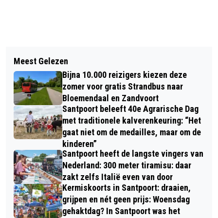
Vorig artikel
Volgend artikel
DUINFIETSPADEN AFGESLOTEN ROND
Meest Gelezen
TWEE NACHTEN PERSEÏDENREGEN: 65
FORMULE 1
Bijna 10.000 reizigers kiezen deze
METEOREN PER UUR ZICHTBAAR MET
zomer voor gratis Strandbus naar
BLOTE OOG
Bloemendaal en Zandvoort
Santpoort beleeft 40e Agrarische Dag
met traditionele kalverenkeuring: “Het
gaat niet om de medailles, maar om de
kinderen”
Santpoort heeft de langste vingers van
Nederland: 300 meter tiramisu: daar
zakt zelfs Italië even van door
Kermiskoorts in Santpoort: draaien,
grijpen en nét geen prijs: Woensdag
gehaktdag? In Santpoort was het