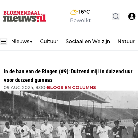
16
°C
Bewolkt
Nieuws
Cultuur
Sociaal en Welzijn
Natuur
▼
In de ban van de Ringen (#9): Duizend mijl in duizend uur
voor duizend guineas
09 AUG 2024, 8:00
•
BLOGS EN COLUMNS