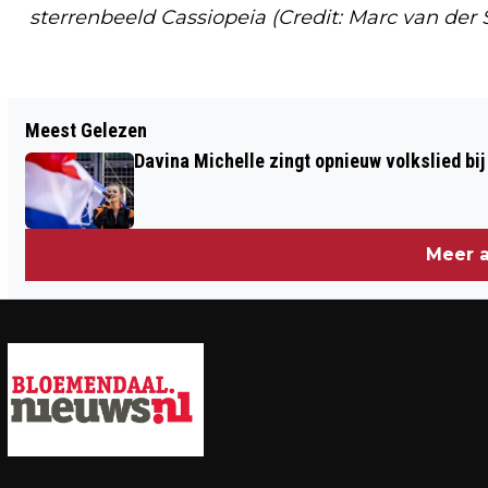
sterrenbeeld Cassiopeia (Credit: Marc van der 
Vorig artikel
Meest Gelezen
IN DE BAN VAN DE RINGEN (#9):
Davina Michelle zingt opnieuw volkslied bij
DUIZEND MIJL IN DUIZEND UUR VOOR
DUIZEND GUINEAS
Meer a