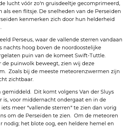
e lucht vóór zo'n gruisdeeltje gecomprimeerd,
n als een flitsje. De snelheden van de Perseïden
rseïden kenmerken zich door hun helderheid
.
eeld Perseus, waar de vallende sterren vandaan
 's nachts hoog boven de noordoostelijke
gelaten puin van de komeet Swift-Tuttle.
 de puinwolk beweegt, zien wij deze
um. Zoals bij de meeste meteorenzwermen zijn
ht zichtbaar.
n gemiddeld. Dit komt volgens Van der Sluys
r is, voor middernacht ondergaat en in de
 iets meer "vallende sterren" te zien dan vorig
kans om de Perseïden te zien. Om de meteoren
r nodig; het blote oog, een heldere hemel en