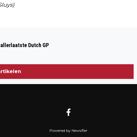
Sluys)
Volgend artikel
BOSKALIS BEACH CLEANUP TOUR 2024
 allerlaatste Dutch GP
MAAKT 15 AUGUSTUS EINDRESULTATEN
BEKEND IN ZANDVOORT
rtikelen
Powered by Newsifier