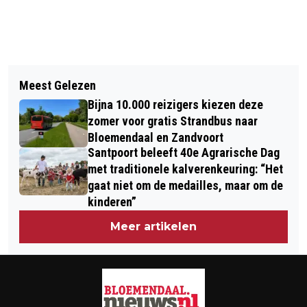
Vorig artikel
Volgend artikel
DRIE FINALISTEN PARTICIPATIE-
Meest Gelezen
GEMEENTEN KENNEMERLAND
PRIJS WERKGEVERS ZUID-
Bijna 10.000 reizigers kiezen deze
LEVEREN PLAN OPVANG
KENNEMERLAND BEKEND
zomer voor gratis Strandbus naar
ASIELZOEKERS AAN PROVINCIE
Bloemendaal en Zandvoort
Santpoort beleeft 40e Agrarische Dag
NOORD-HOLLAND
met traditionele kalverenkeuring: “Het
gaat niet om de medailles, maar om de
kinderen”
Meer artikelen