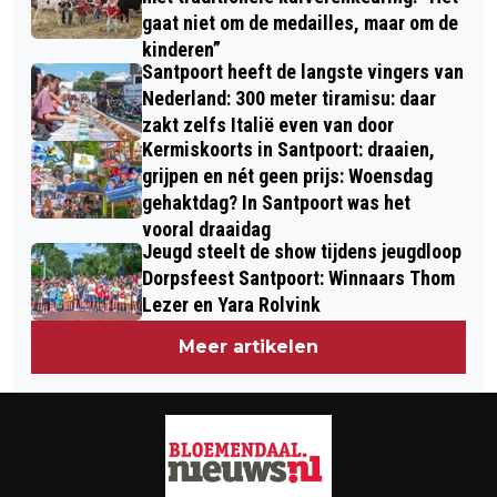
gaat niet om de medailles, maar om de
kinderen”
Santpoort heeft de langste vingers van
Nederland: 300 meter tiramisu: daar
zakt zelfs Italië even van door
Kermiskoorts in Santpoort: draaien,
grijpen en nét geen prijs: Woensdag
gehaktdag? In Santpoort was het
vooral draaidag
Jeugd steelt de show tijdens jeugdloop
Dorpsfeest Santpoort: Winnaars Thom
Lezer en Yara Rolvink
Meer artikelen