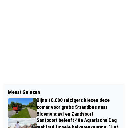
Vorig artikel
Volgend artikel
MET EEN BEETJE (JUTTERS) GELUK
Meest Gelezen
OPENHARTIG INTERVIEW MET
OOK PLASTIC ZWEMBROEK VOOR
Bijna 10.000 reizigers kiezen deze
BLOEMENDAAL'S BURGEMEESTER
DONALD DUCK
zomer voor gratis Strandbus naar
MICHEL ROG
Bloemendaal en Zandvoort
Santpoort beleeft 40e Agrarische Dag
met traditionele kalverenkeuring: “Het