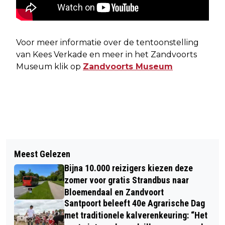
Voor meer informatie over de tentoonstelling
van Kees Verkade en meer in het Zandvoorts
Museum klik op
Zandvoorts Museum
Vorig artikel
Volgend artikel
CONCRETE ACTIES VOOR
Meest Gelezen
HAARLEM: OPTREDEN GROOTSTE
VERBETERING STATIONSOMGEVINGEN
Bijna 10.000 reizigers kiezen deze
BAND VAN NEDERLAND MAG WEER 22
IN IJMOND EN ZUID-KENNEMERLAND
zomer voor gratis Strandbus naar
MEI ’22 IJSBAAN HAARLEM
Bloemendaal en Zandvoort
Santpoort beleeft 40e Agrarische Dag
met traditionele kalverenkeuring: “Het