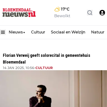
17
°C
Bewolkt
Nieuws
Cultuur
Sociaal en Welzijn
Natuur
▼
Florian Verweij geeft solorecital in gemeentehuis
Bloemendaal
14 JAN 2025, 10:56
•
CULTUUR