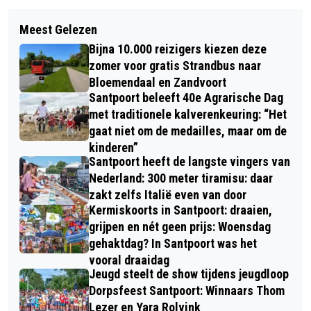
Volgend artikel
OOK IN 2025 WEER VOLOP SWINGEN
Meest Gelezen
ALBERT HEIJN ROEPT BLAUWE
MET BAND VAN ADAM SPOOR
Bijna 10.000 reizigers kiezen deze
BESSEN UIT DE DIEPVRIES TERUG
zomer voor gratis Strandbus naar
VANWEGE HEPATITIS A
Bloemendaal en Zandvoort
Santpoort beleeft 40e Agrarische Dag
met traditionele kalverenkeuring: “Het
gaat niet om de medailles, maar om de
kinderen”
Santpoort heeft de langste vingers van
Nederland: 300 meter tiramisu: daar
zakt zelfs Italië even van door
Kermiskoorts in Santpoort: draaien,
grijpen en nét geen prijs: Woensdag
gehaktdag? In Santpoort was het
vooral draaidag
Jeugd steelt de show tijdens jeugdloop
Dorpsfeest Santpoort: Winnaars Thom
Lezer en Yara Rolvink