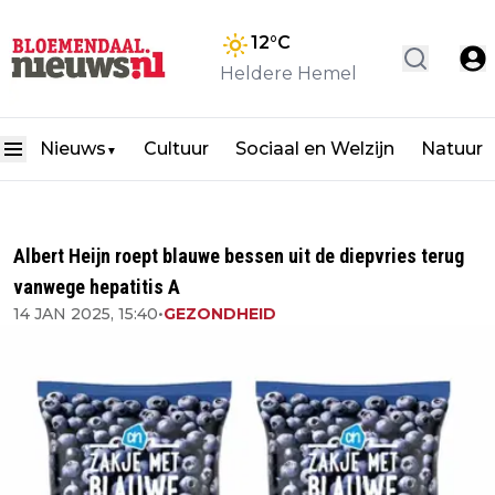
12
°C
Heldere Hemel
Nieuws
Cultuur
Sociaal en Welzijn
Natuur
▼
Albert Heijn roept blauwe bessen uit de diepvries terug
vanwege hepatitis A
14 JAN 2025, 15:40
•
GEZONDHEID