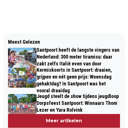
Vorig artikel
Volgend artikel
FLORIAN VERWEIJ GEEFT
Meest Gelezen
CIOS HAARLEM HOOFDDORP BEHAALT
SOLORECITAL IN GEMEENTEHUIS
Santpoort heeft de langste vingers van
VIGNET GEZONDE SCHOOL THEMA
BLOEMENDAAL
Nederland: 300 meter tiramisu: daar
BEWEGEN EN SPORT
zakt zelfs Italië even van door
Kermiskoorts in Santpoort: draaien,
grijpen en nét geen prijs: Woensdag
gehaktdag? In Santpoort was het
vooral draaidag
Jeugd steelt de show tijdens jeugdloop
Dorpsfeest Santpoort: Winnaars Thom
Lezer en Yara Rolvink
Meer artikelen