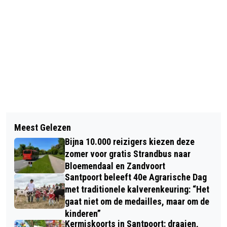
Vorig artikel
Volgend artikel
EINDELIJK GEVONDEN
Meest Gelezen
HULP GEVRAAGD OP HET THIJSSE'S
Bijna 10.000 reizigers kiezen deze
HOF ZATERDAG 5 NOVEMBER
zomer voor gratis Strandbus naar
Bloemendaal en Zandvoort
Santpoort beleeft 40e Agrarische Dag
met traditionele kalverenkeuring: “Het
gaat niet om de medailles, maar om de
kinderen”
Kermiskoorts in Santpoort: draaien,