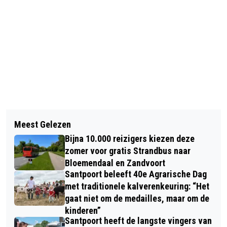
Vorig artikel
Volgend artikel
ALLERZIELEN 2 NOVEMBER 2016
Meest Gelezen
HIJ KOMT HIJ KOMT BLOEMENDAAL
Bijna 10.000 reizigers kiezen deze
zomer voor gratis Strandbus naar
Bloemendaal en Zandvoort
Santpoort beleeft 40e Agrarische Dag
met traditionele kalverenkeuring: “Het
gaat niet om de medailles, maar om de
kinderen”
Santpoort heeft de langste vingers van