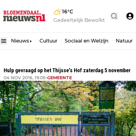
16
°C
Gedeeltelijk Bewolkt
Nieuws
Cultuur
Sociaal en Welzijn
Natuur
▼
Hulp gevraagd op het Thijsse's Hof zaterdag 5 november
04 NOV 2016, 19:05
•
GEMEENTE