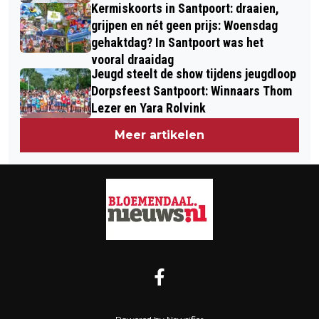
Kermiskoorts in Santpoort: draaien,
grijpen en nét geen prijs: Woensdag
gehaktdag? In Santpoort was het
vooral draaidag
Jeugd steelt de show tijdens jeugdloop
Dorpsfeest Santpoort: Winnaars Thom
Lezer en Yara Rolvink
Meer artikelen