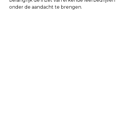
belangrijk de inzet van erkende leerbedrijven
onder de aandacht te brengen.