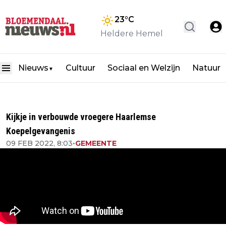
23
°C
Heldere Hemel
Nieuws
Cultuur
Sociaal en Welzijn
Natuur
▼
Kijkje in verbouwde vroegere Haarlemse
Koepelgevangenis
09 FEB 2022, 8:03
•
GEMEENTE