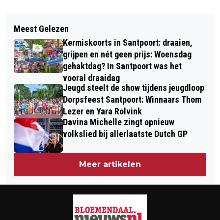
Vorig artikel
Volgend artikel
POLITIEACTIE: KOMENDE WEKEN
Meest Gelezen
KIES VOOR EEN STADSWANDELING
GEEN BOETES BIJ KLEINE
Kermiskoorts in Santpoort: draaien,
DOOR HAARLEM EN ONTVANG
OVERTREDINGEN
grijpen en nét geen prijs: Woensdag
VITAMINEN VOOR ’T HART
gehaktdag? In Santpoort was het
vooral draaidag
Jeugd steelt de show tijdens jeugdloop
Dorpsfeest Santpoort: Winnaars Thom
Lezer en Yara Rolvink
Davina Michelle zingt opnieuw
volkslied bij allerlaatste Dutch GP
Meer artikelen