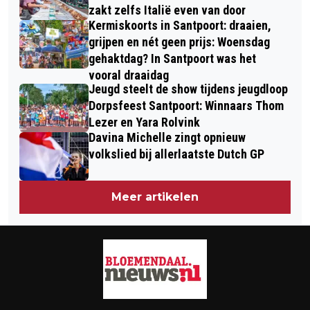
(N208) HAARLEM
zakt zelfs Italië even van door
Kermiskoorts in Santpoort: draaien,
grijpen en nét geen prijs: Woensdag
gehaktdag? In Santpoort was het
vooral draaidag
Jeugd steelt de show tijdens jeugdloop
Dorpsfeest Santpoort: Winnaars Thom
Lezer en Yara Rolvink
Davina Michelle zingt opnieuw
volkslied bij allerlaatste Dutch GP
Meer artikelen