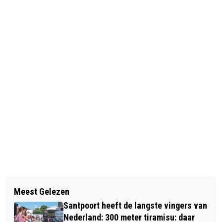
Vorig artikel
Volgend artikel
GRAFMONUMENTEN IN
Meest Gelezen
FIETSER GEWOND BIJ BOTSING MET
VERSCHILLENDE STIJLEN EN VAN
Santpoort heeft de langste vingers van
BUSJE OP WESTELIJKE RANDWEG
EIGENTIJDSE MATERIALEN
Nederland: 300 meter tiramisu: daar