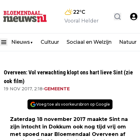
22
°C
Vooral Helder
Nieuws
Cultuur
Sociaal en Welzijn
Natuur
▼
Overveen: Vol verwachting klopt ons hart lieve Sint (zie
ook film)
19 NOV 2017, 2:18
•
GEMEENTE
Voeg toe als voorkeursbron op Google
Zaterdag 18 november 2017 maakte Sint na
zijn intocht in Dokkum ook nog tijd vrij om
met spoed naar Bloemendaal Overveen af