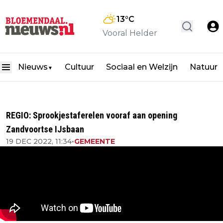
13
°C
Vooral Helder
Nieuws
Cultuur
Sociaal en Welzijn
Natuur
▼
REGIO: Sprookjestaferelen vooraf aan opening
Zandvoortse IJsbaan
19 DEC 2022, 11:34
•
GEMEENTE