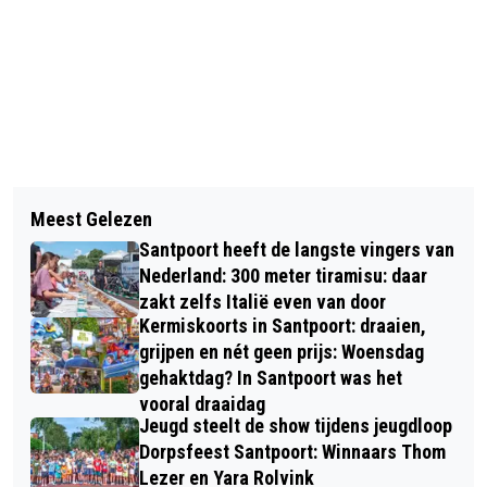
Vorig artikel
Volgend artikel
AUTO DOOR GLADHEID OP Z’N KOP DE
Meest Gelezen
BUURTGEZINNEN BLOEMENDAAL IN
N208 BIJ SANTPOORT-NOORD
Santpoort heeft de langste vingers van
KERSTACTIE VOOR GEZINNEN;
Nederland: 300 meter tiramisu: daar
DORPSKERK BLOEMENDAAL STEUNT
zakt zelfs Italië even van door
Kermiskoorts in Santpoort: draaien,
STICHTING BUURTGEZINNEN
grijpen en nét geen prijs: Woensdag
gehaktdag? In Santpoort was het
vooral draaidag
Jeugd steelt de show tijdens jeugdloop
Dorpsfeest Santpoort: Winnaars Thom
Lezer en Yara Rolvink