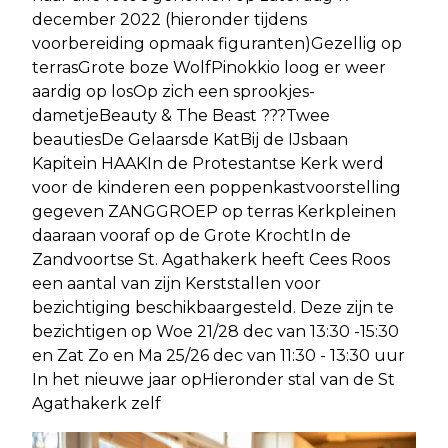
december 2022 (hieronder tijdens
voorbereiding opmaak figuranten)Gezellig op
terrasGrote boze WolfPinokkio loog er weer
aardig op losOp zich een sprookjes-
dametjeBeauty & The Beast ???Twee
beautiesDe Gelaarsde KatBij de IJsbaan
Kapitein HAAKIn de Protestantse Kerk werd
voor de kinderen een poppenkastvoorstelling
gegeven ZANGGROEP op terras Kerkpleinen
daaraan vooraf op de Grote KrochtIn de
Zandvoortse St. Agathakerk heeft Cees Roos
een aantal van zijn Kerststallen voor
bezichtiging beschikbaargesteld. Deze zijn te
bezichtigen op Woe 21/28 dec van 13:30 -15:30
en Zat Zo en Ma 25/26 dec van 11:30 - 13:30 uur
In het nieuwe jaar opHieronder stal van de St
Agathakerk zelf