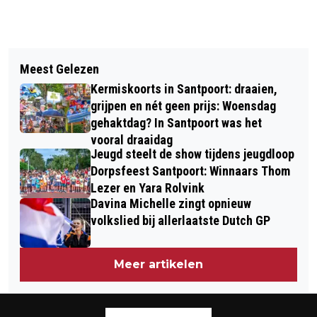
Vorig artikel
Volgend artikel
OLYMPISCH GOUD VOOR
Meest Gelezen
VERLIES DOOR STIKSTOF DREIGT
SHORTTRACKSTERS TEAMNL OP
Kermiskoorts in Santpoort: draaien,
VOOR NOORD-HOLLANDSE DUINEN,
AFLOSSING
grijpen en nét geen prijs: Woensdag
HOGE VELUWE EN 12 ANDERE
gehaktdag? In Santpoort was het
vooral draaidag
NATUURGEBIEDEN
Jeugd steelt de show tijdens jeugdloop
Dorpsfeest Santpoort: Winnaars Thom
Lezer en Yara Rolvink
Davina Michelle zingt opnieuw
volkslied bij allerlaatste Dutch GP
Meer artikelen