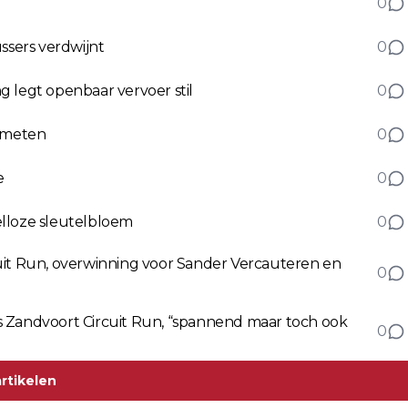
0
ussers verdwijnt
0
 legt openbaar vervoer stil
0
gemeten
0
e
0
elloze sleutelbloem
0
uit Run, overwinning voor Sander Vercauteren en
0
ens Zandvoort Circuit Run, “spannend maar toch ook
0
rtikelen