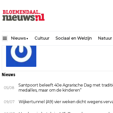
Nieuws
Cultuur
Sociaal en Welzijn
Natuur
Redactie
▼
Nieuws
Santpoort beleeft 40e Agrarische Dag met tradit
05/08
medailles, maar om de kinderen”
Wijkertunnel (A9) vier weken dicht wegens verv
09/07