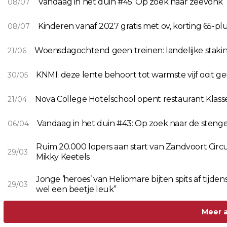
Vandaag in het duin #45: Op zoek naar zeevonk
08/07
Kinderen vanaf 2027 gratis met ov, korting 65-pl
08/07
Woensdagochtend geen treinen: landelijke staking
21/06
KNMI: deze lente behoort tot warmste vijf ooit 
30/05
Nova College Hotelschool opent restaurant Klass
21/04
Vandaag in het duin #43: Op zoek naar de steng
06/04
Ruim 20.000 lopers aan start van Zandvoort Circ
29/03
Mikky Keetels
Jonge ‘heroes’ van Heliomare bijten spits af tijd
29/03
wel een beetje leuk”
Meer a