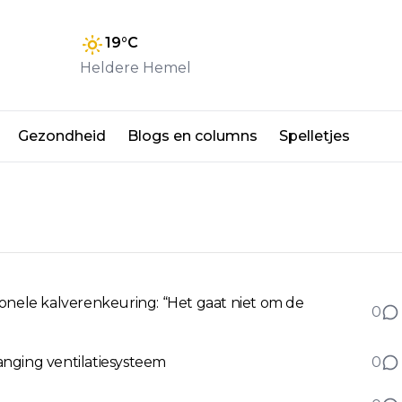
19
°C
Heldere Hemel
Gezondheid
Blogs en columns
Spelletjes
ionele kalverenkeuring: “Het gaat niet om de
0
anging ventilatiesysteem
0