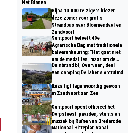
Net Binnen
Bijna 10.000 reizigers kiezen
deze zomer voor gratis
Strandbus naar Bloemendaal en
Zandvoort
Santpoort beleeft 40e
Agrarische Dag met traditionele
kalverenkeuring: “Het gaat niet
om de medailles, maar om de
Duinbrand bij Overveen, deel
kinderen”
van camping De lakens ontruimd
Ibiza ligt tegenwoordig gewoon
in Zandvoort aan Zee
Santpoort opent officieel het
Dorpsfeest: paarden, stunts en
muziek bij Ruïne van Brederode
Nationaal Hitteplan vanaf