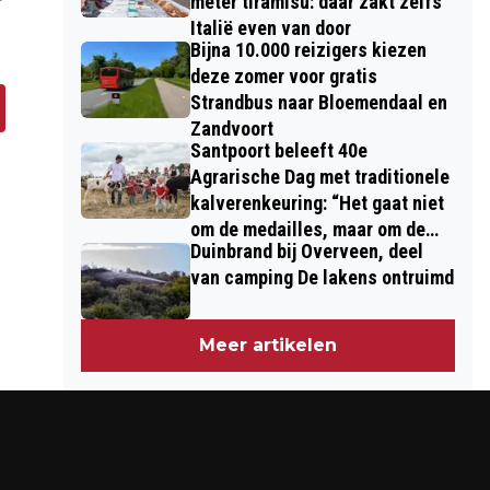
meter tiramisu: daar zakt zelfs
Italië even van door
Bijna 10.000 reizigers kiezen
deze zomer voor gratis
Strandbus naar Bloemendaal en
Zandvoort
Santpoort beleeft 40e
Agrarische Dag met traditionele
kalverenkeuring: “Het gaat niet
om de medailles, maar om de
Duinbrand bij Overveen, deel
kinderen”
van camping De lakens ontruimd
Meer artikelen