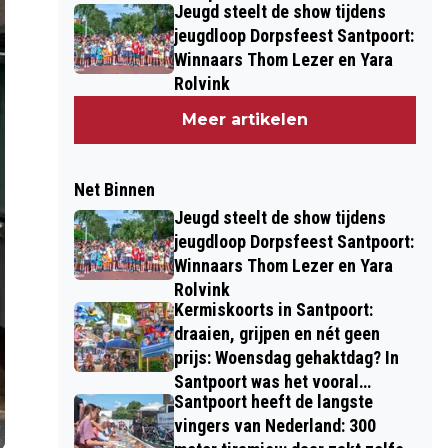
Jeugd steelt de show tijdens
draaidag
jeugdloop Dorpsfeest Santpoort:
Winnaars Thom Lezer en Yara
Rolvink
Meer artikelen
Net Binnen
Jeugd steelt de show tijdens
jeugdloop Dorpsfeest Santpoort:
Winnaars Thom Lezer en Yara
Rolvink
Kermiskoorts in Santpoort:
draaien, grijpen en nét geen
prijs: Woensdag gehaktdag? In
Santpoort was het vooral
Santpoort heeft de langste
draaidag
vingers van Nederland: 300