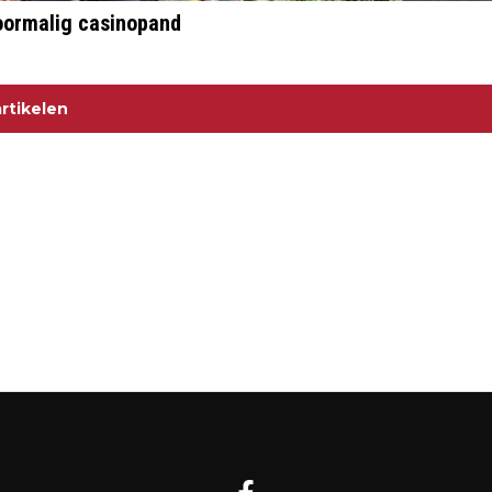
voormalig casinopand
rtikelen