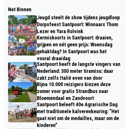
Net Binnen
Jeugd steelt de show tijdens jeugdloop
Dorpsfeest Santpoort: Winnaars Thom
Lezer en Yara Rolvink
Kermiskoorts in Santpoort: draaien,
grijpen en nét geen prijs: Woensdag
gehaktdag? In Santpoort was het
vooral draaidag
Santpoort heeft de langste vingers van
Nederland: 300 meter tiramisu: daar
zakt zelfs Italië even van door
Bijna 10.000 reizigers kiezen deze
zomer voor gratis Strandbus naar
Bloemendaal en Zandvoort
Santpoort beleeft 40e Agrarische Dag
met traditionele kalverenkeuring: “Het
gaat niet om de medailles, maar om de
kinderen”