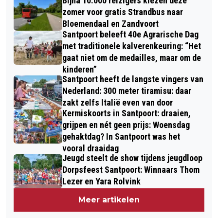
Bijna 10.000 reizigers kiezen deze
zomer voor gratis Strandbus naar
Bloemendaal en Zandvoort
Santpoort beleeft 40e Agrarische Dag
met traditionele kalverenkeuring: “Het
gaat niet om de medailles, maar om de
kinderen”
Santpoort heeft de langste vingers van
Nederland: 300 meter tiramisu: daar
zakt zelfs Italië even van door
Kermiskoorts in Santpoort: draaien,
grijpen en nét geen prijs: Woensdag
gehaktdag? In Santpoort was het
vooral draaidag
Jeugd steelt de show tijdens jeugdloop
Dorpsfeest Santpoort: Winnaars Thom
Lezer en Yara Rolvink
Meer artikelen