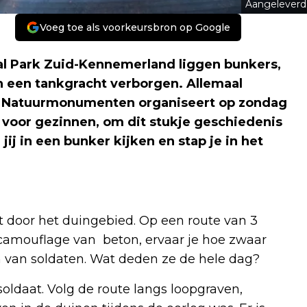
Aangeleverd
Voeg toe als voorkeursbron op Google
l Park Zuid-Kennemerland liggen bunkers,
en een tankgracht verborgen. Allemaal
g. Natuurmonumenten organiseert op zondag
voor gezinnen, om dit stukje geschiedenis
ij in een bunker kijken en stap je in het
 door het duingebied. Op een route van 3
r camouflage van beton, ervaar je hoe zwaar
even van soldaten. Wat deden ze de hele dag?
oldaat. Volg de route langs loopgraven,