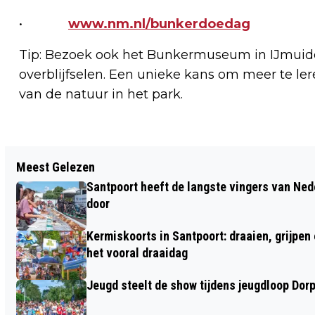
•
www.nm.nl/bunkerdoedag
Tip: Bezoek ook het Bunkermuseum in IJmuiden
overblijfselen. Een unieke kans om meer te ler
van de natuur in het park.
Vorig artikel
Meest Gelezen
KUNST IN ELSWOUT: ONDERWEG;
Santpoort heeft de langste vingers van Nede
HAARLEMS KUNSTENAARSCOLLECTIEF
door
TOONT NIEUW WERK
Kermiskoorts in Santpoort: draaien, grijpen
het vooral draaidag
Jeugd steelt de show tijdens jeugdloop Dor