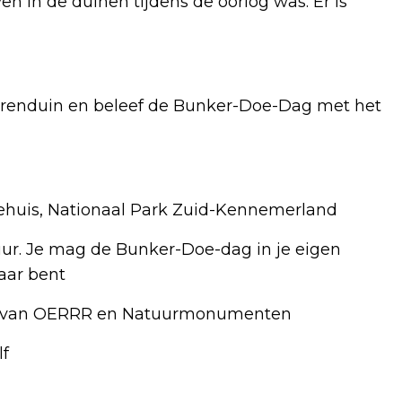
n in de duinen tijdens de oorlog was. Er is
renduin en beleef de Bunker-Doe-Dag met het
uis, Nationaal Park Zuid-Kennemerland
ur. Je mag de Bunker-Doe-dag in je eigen
aar bent
en van OERRR en Natuurmonumenten
f