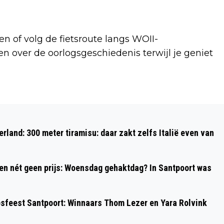
 of volg de fietsroute langs WOII-
en over de oorlogsgeschiedenis terwijl je geniet
Volgend artikel
VANDAAG IN HET DUIN #31: OP ZOEK
rland: 300 meter tiramisu: daar zakt zelfs Italië even van
NAAR STINKZWAMMEN
 en nét geen prijs: Woensdag gehaktdag? In Santpoort was
psfeest Santpoort: Winnaars Thom Lezer en Yara Rolvink