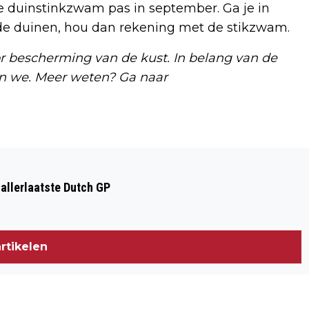
e duinstinkzwam pas in september. Ga je in
n de duinen, hou dan rekening met de stikzwam.
r bescherming van de kust. In belang van de
en we. Meer weten? Ga naar
Volgend artikel
LE CHAMPION ZOEKT NOG 200
 allerlaatste Dutch GP
VRIJWILLIGERS VOOR DAM-TOT-DAM
WEEKEND
rtikelen