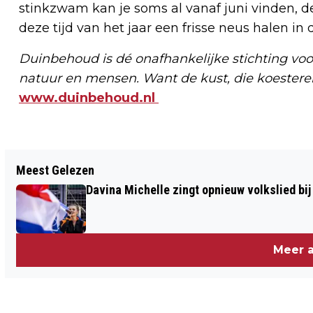
stinkzwam kan je soms al vanaf juni vinden, d
deze tijd van het jaar een frisse neus halen i
Duinbehoud is dé onafhankelijke stichting voo
natuur en mensen. Want de kust, die koester
www.duinbehoud.nl
Vorig artikel
Meest Gelezen
BUNKER-DOE-DAG VOOR GEZINNEN IN
Davina Michelle zingt opnieuw volkslied bij
NATIONAAL PARK ZUID-KENNEMERLAND
Meer a