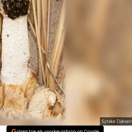
Sytske Dijksen
Voeg toe als voorkeursbron op Google