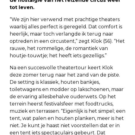
de nostalgie van het reizende circus weer
tot leven.
“We zijn hier verwend met prachtige theaters
waarbij alles perfect is geregeld. Dat comfort is
heerlijk, maar toch verlangde ik terug naar
optreden in een circustent,” zegt Klok (56). “Het
rauwe, het rommelige, de romantiek van
houtje-touwtje; het heeft iets gezelligs.”
Na een succesvolle theatertour keert Klok
deze zomer terug naar het zand van de piste.
De setting is klassiek, houten bankjes,
toiletwagens en modder op lakschoenen, maar
de ervaring allesbehalve ouderwets. Op het
terrein heerst festivalsfeer met foodtrucks,
muziek en terrassen. “Eigenlijk is het simpel; een
tent, wat palen en houten planken, meer is het
niet. Je kunt je haast niet voorstellen dat er in
een tent iets spectaculairs gebeurt. Dat