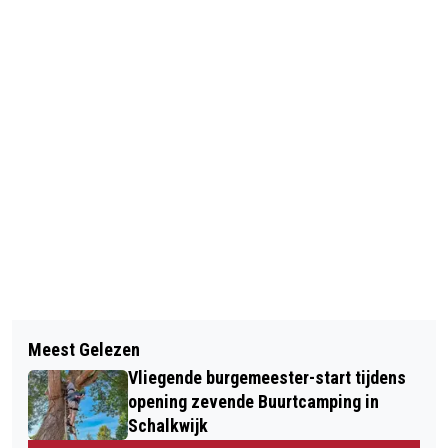
Vorig artikel
Volgend artikel
PRIDE AT THE BEACH KLEURT
Meest Gelezen
MET EEN MEDGEZEL NAAR MEDISCHE
ZANDVOORT MET LOVE
Vliegende burgemeester-start tijdens
AFSPRAAK
opening zevende Buurtcamping in
Schalkwijk