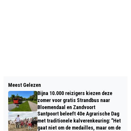
Vorig artikel
Volgend artikel
HEEMSTEDE: VERMIST – BEN VAN
Meest Gelezen
EEN VADERDAGCADEAUTJE WAT HIJ
DER WEIDEN
Bijna 10.000 reizigers kiezen deze
ÈCHT NODIG HAD!
zomer voor gratis Strandbus naar
Bloemendaal en Zandvoort
Santpoort beleeft 40e Agrarische Dag
met traditionele kalverenkeuring: “Het
gaat niet om de medailles, maar om de