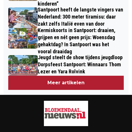
kinderen”
Santpoort heeft de langste vingers van
Nederland: 300 meter tiramisu: daar
zakt zelfs Italië even van door
Kermiskoorts in Santpoort: draaien,
grijpen en nét geen prijs: Woensdag
gehaktdag? In Santpoort was het
vooral draaidag
Jeugd steelt de show tijdens jeugdloop
Dorpsfeest Santpoort: Winnaars Thom
Lezer en Yara Rolvink
Meer artikelen